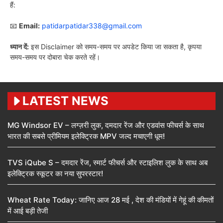
हैं:
📧
Email:
patidarpatidar338@gmail.com
ध्यान दें:
इस Disclaimer को समय-समय पर अपडेट किया जा सकता है, कृपया
समय-समय पर दोबारा चेक करते रहें।
LATEST NEWS
MG Windsor EV – लग्ज़री लुक, दमदार रेंज और एडवांस फीचर्स के साथ
भारत की सबसे प्रीमियम इलेक्ट्रिक MPV जल्द मचाएगी धूम!
TVS iQube S – दमदार रेंज, स्मार्ट फीचर्स और स्टाइलिश लुक के साथ अब
इलेक्ट्रिक स्कूटर का नया सुपरस्टार!
Wheat Rate Today: जानिए आज 28 मई , देश की मंडियों में गेहूं की कीमतों
में आई बड़ी तेजी