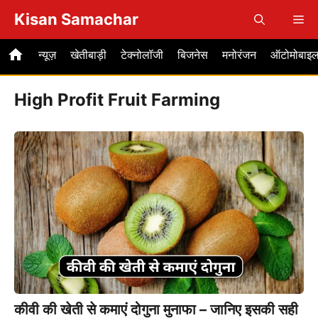
Skip
Kisan Samachar
Me
to
content
न्यूज़
खेतीबाड़ी
टेक्नोलॉजी
बिजनेस
मनोरंजन
ऑटोमोबाइ
High Profit Fruit Farming
कीवी की खेती से कमाएं दोगुना मुनाफा – जानिए इसकी सही