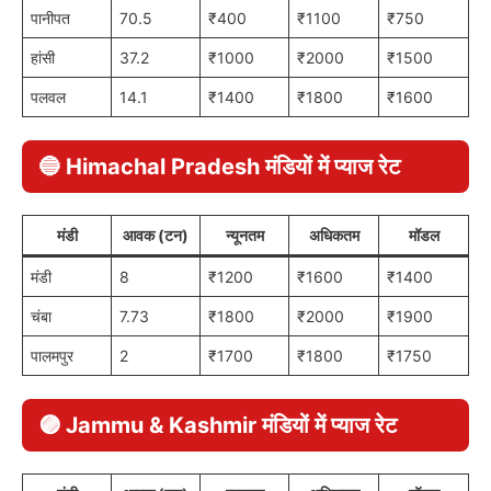
पानीपत
70.5
₹400
₹1100
₹750
हांसी
37.2
₹1000
₹2000
₹1500
पलवल
14.1
₹1400
₹1800
₹1600
🔵 Himachal Pradesh मंडियों में प्याज रेट
मंडी
आवक (टन)
न्यूनतम
अधिकतम
मॉडल
मंडी
8
₹1200
₹1600
₹1400
चंबा
7.73
₹1800
₹2000
₹1900
पालमपुर
2
₹1700
₹1800
₹1750
🟣 Jammu & Kashmir मंडियों में प्याज रेट