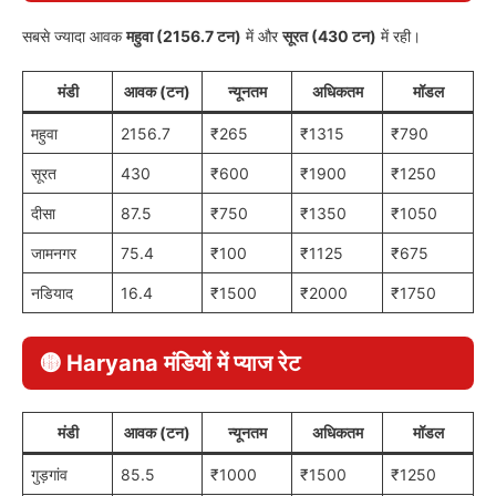
सबसे ज्यादा आवक
महुवा (2156.7 टन)
में और
सूरत (430 टन)
में रही।
मंडी
आवक (टन)
न्यूनतम
अधिकतम
मॉडल
महुवा
2156.7
₹265
₹1315
₹790
सूरत
430
₹600
₹1900
₹1250
दीसा
87.5
₹750
₹1350
₹1050
जामनगर
75.4
₹100
₹1125
₹675
नडियाद
16.4
₹1500
₹2000
₹1750
🟡 Haryana मंडियों में प्याज रेट
मंडी
आवक (टन)
न्यूनतम
अधिकतम
मॉडल
गुड़गांव
85.5
₹1000
₹1500
₹1250