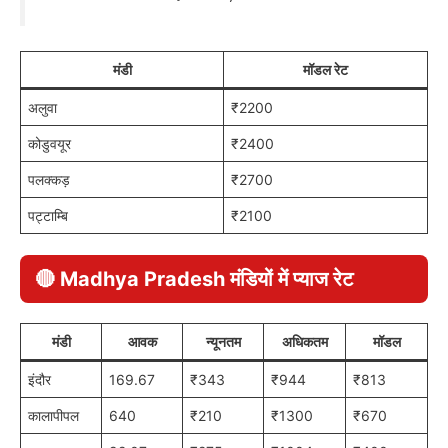
मंडी
मॉडल रेट
अलुवा
₹2200
कोडुवयूर
₹2400
पलक्कड़
₹2700
पट्टाम्बि
₹2100
🔴 Madhya Pradesh मंडियों में प्याज रेट
मंडी
आवक
न्यूनतम
अधिकतम
मॉडल
इंदौर
169.67
₹343
₹944
₹813
कालापीपल
640
₹210
₹1300
₹670