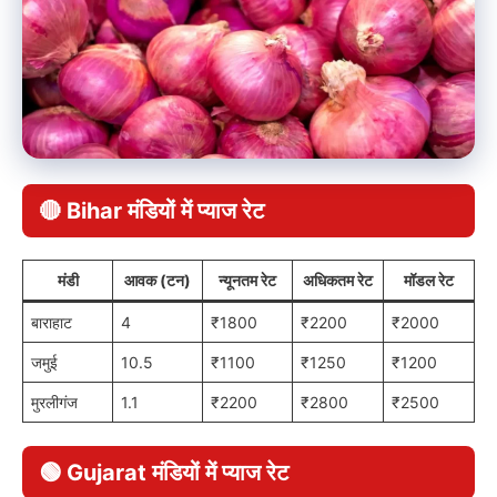
🔴 Bihar मंडियों में प्याज रेट
मंडी
आवक (टन)
न्यूनतम रेट
अधिकतम रेट
मॉडल रेट
बाराहाट
4
₹1800
₹2200
₹2000
जमुई
10.5
₹1100
₹1250
₹1200
मुरलीगंज
1.1
₹2200
₹2800
₹2500
🟢 Gujarat मंडियों में प्याज रेट