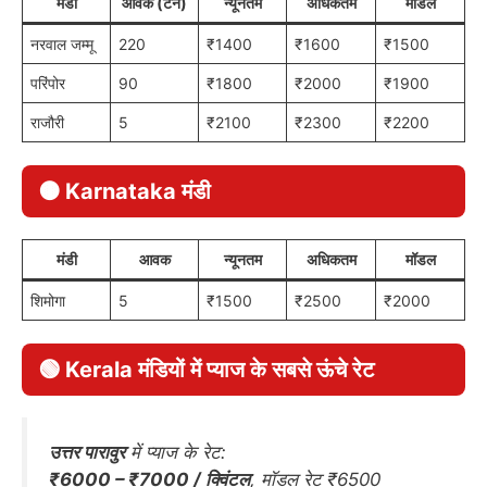
मंडी
आवक (टन)
न्यूनतम
अधिकतम
मॉडल
नरवाल जम्मू
220
₹1400
₹1600
₹1500
परिंपोर
90
₹1800
₹2000
₹1900
राजौरी
5
₹2100
₹2300
₹2200
🟤 Karnataka मंडी
मंडी
आवक
न्यूनतम
अधिकतम
मॉडल
शिमोगा
5
₹1500
₹2500
₹2000
🟢 Kerala मंडियों में प्याज के सबसे ऊंचे रेट
उत्तर पारावुर
में प्याज के रेट:
₹6000 – ₹7000 / क्विंटल
, मॉडल रेट ₹6500