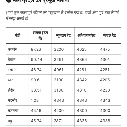
🟢
मध्य प्रदेश की प्रमुख मंडियां
(यहां कुछ महत्वपूर्ण मंडियों को प्रमुखता से दर्शाया गया है, बाक़ी आप पूर्ण डेटा रिपोर्ट
में जोड़ सकते हैं)
आवक (टन
मंडी
न्यूनतम रेट
अधिकतम रेट
मोडल रेट
में)
उज्जैन
87.26
3200
4625
4475
देवास
90.44
3491
4364
4301
रतलाम
48.74
4061
4281
4281
धार
90.6
3100
4342
4205
इंदौर
33.51
3180
4310
4230
मंदसौर
1.08
4343
4343
4343
बड़नगर
44.16
4200
4300
4300
महू
45.74
2871
4338
4338