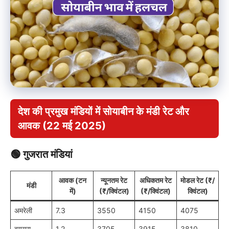
देश की प्रमुख मंडियों में सोयाबीन के मंडी रेट और
आवक (22 मई 2025)
🟢
गुजरात मंडियां
आवक (टन
न्यूनतम रेट
अधिकतम रेट
मोडल रेट (₹/
मंडी
में)
(₹/क्विंटल)
(₹/क्विंटल)
क्विंटल)
अमरेली
7.3
3550
4150
4075
बगसरा
1.2
3705
3915
3810